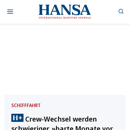
Zum
Inhalt
springen
SCHIFFFAHRT
Crew-Wechsel werden
schwieriger, »harte Monate vor