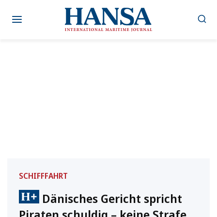
Zum
Inhalt
springen
SCHIFFFAHRT
Dänisches Gericht spricht
Piraten schuldig – keine Strafe