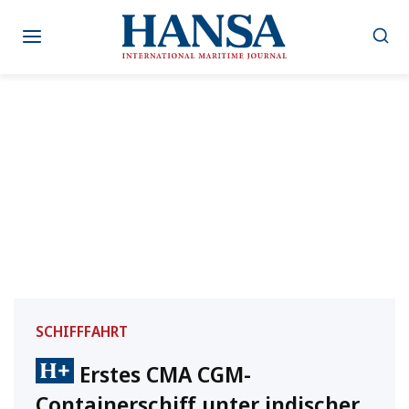
Zum
Inhalt
springen
SCHIFFFAHRT
Erstes CMA CGM-
Containerschiff unter indischer