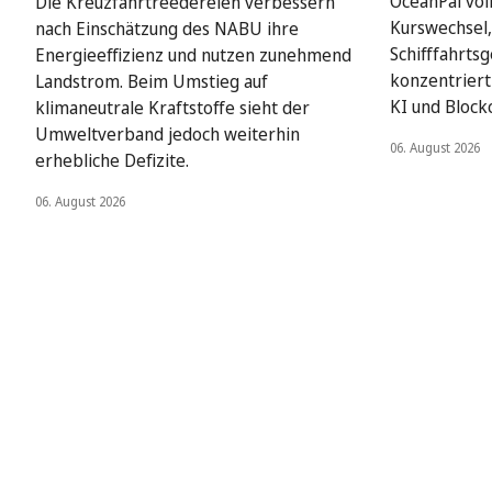
OceanPal vol
Die Kreuzfahrtreedereien verbessern
Kurswechsel,
nach Einschätzung des NABU ihre
Schifffahrts
Energieeffizienz und nutzen zunehmend
konzentriert 
Landstrom. Beim Umstieg auf
KI und Block
klimaneutrale Kraftstoffe sieht der
Umweltverband jedoch weiterhin
06. August 2026
erhebliche Defizite.
06. August 2026