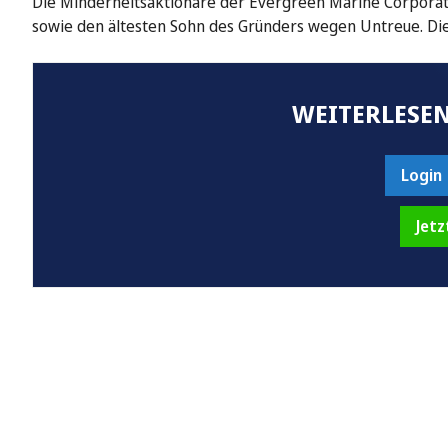
Die Minderheitsaktionäre der Evergreen Marine Corporat
sowie den ältesten Sohn des Gründers wegen Untreue. Di
WEITERLESEN
Login
Jetz