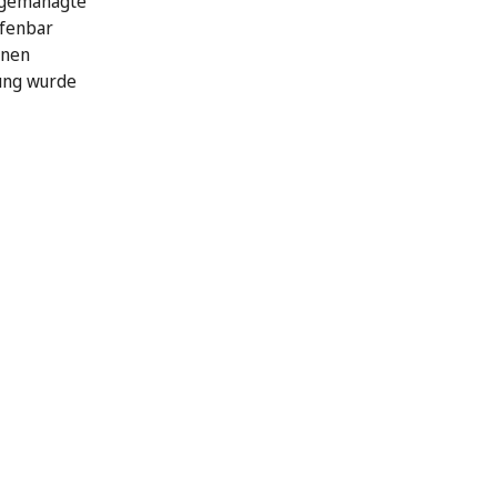
 gemanagte
ffenbar
hnen
ung wurde