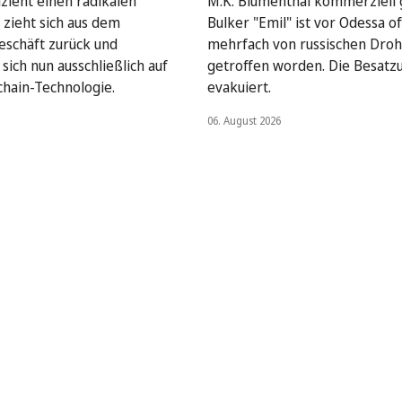
lzieht einen radikalen
M.K. Blumenthal kommerziell
 zieht sich aus dem
Bulker "Emil" ist vor Odessa o
geschäft zurück und
mehrfach von russischen Dro
sich nun ausschließlich auf
getroffen worden. Die Besatz
chain-Technologie.
evakuiert.
06. August 2026