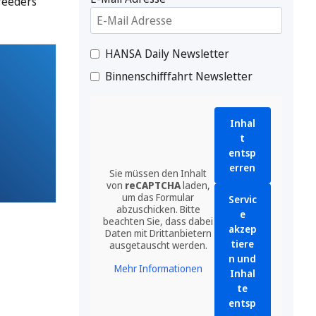
reeders
HANSA Daily Newsletter
Binnenschifffahrt Newsletter
Inhal
t
entsp
erren
Sie müssen den Inhalt
von
reCAPTCHA
laden,
um das Formular
Servic
abzuschicken. Bitte
e
beachten Sie, dass dabei
akzep
Daten mit Drittanbietern
tiere
ausgetauscht werden.
n und
Mehr Informationen
Inhal
te
entsp