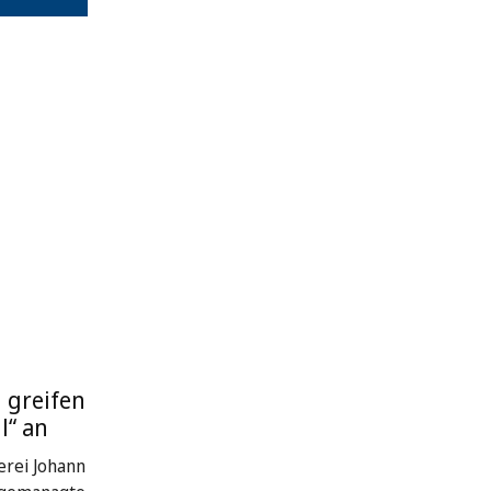
 greifen
l“ an
rei Johann