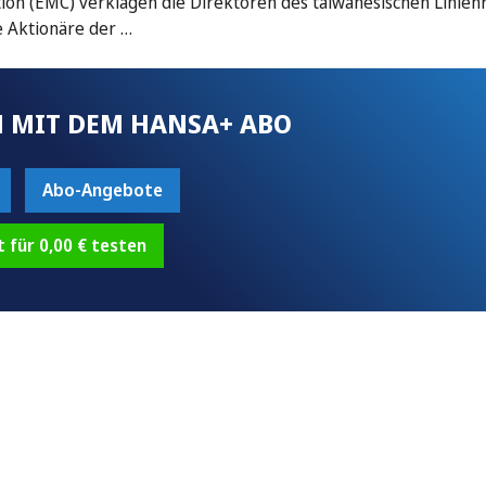
ion (EMC) verklagen die Direktoren des taiwanesischen Linien
e Aktionäre der …
 MIT DEM HANSA+ ABO
Abo-Angebote
t für 0,00 € testen