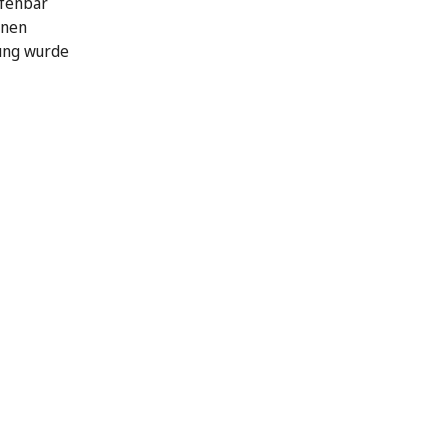
ffenbar
hnen
ung wurde