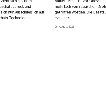
 zieht sich aus dem
Bulker "Emil" ist vor Odessa o
geschäft zurück und
mehrfach von russischen Dro
sich nun ausschließlich auf
getroffen worden. Die Besatz
chain-Technologie.
evakuiert.
06. August 2026