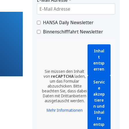
HANSA Daily Newsletter
Binnenschifffahrt Newsletter
Inhal
t
entsp
erren
Sie müssen den Inhalt
von
reCAPTCHA
laden,
um das Formular
Servic
abzuschicken. Bitte
e
beachten Sie, dass dabei
akzep
Daten mit Drittanbietern
tiere
ausgetauscht werden.
n und
Mehr Informationen
Inhal
te
entsp