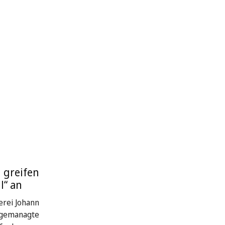
 greifen
l“ an
rei Johann
 gemanagte