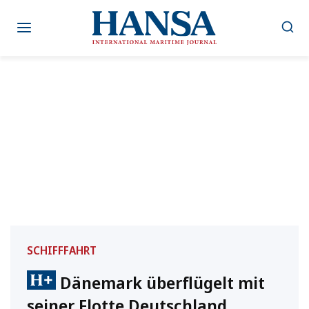
Zum
Inhalt
springen
SCHIFFFAHRT
Dänemark überflügelt mit
seiner Flotte Deutschland