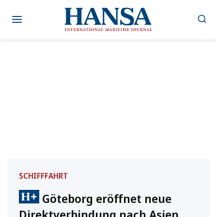
Zum
Inhalt
springen
SCHIFFFAHRT
Göteborg eröffnet neue
Direktverbindung nach Asien