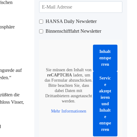
rischen
HANSA Daily Newsletter
mosphäre
Binnenschifffahrt Newsletter
Inhalt
entspe
rren
ngsrede auf
Sie müssen den Inhalt von
reCAPTCHA
laden, um
eden.“
Servic
das Formular abzuschicken.
e
Bitte beachten Sie, dass
dabei Daten mit
akzept
rüßten die
Drittanbietern ausgetauscht
ieren
werden.
hloss Visser,
und
Inhalt
Mehr Informationen
e
entspe
d
rren