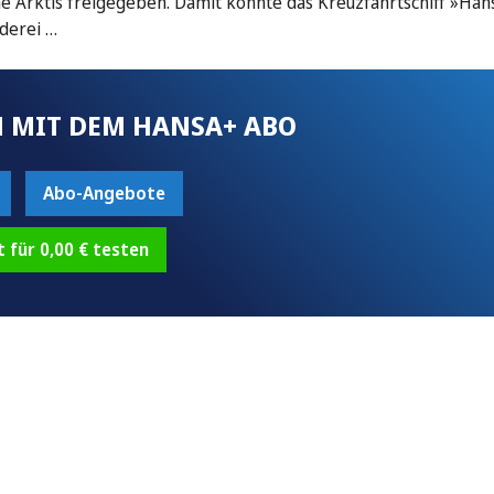
 Arktis freigegeben. Damit konnte das Kreuzfahrtschiff »Han
derei …
 MIT DEM HANSA+ ABO
Abo-Angebote
t für 0,00 € testen