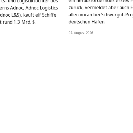
ein herausforderndes erstes 
rts- und Logistiktochter des
zurück, vermeldet aber auch E
rns Adnoc, Adnoc Logistics
allen voran bei Schwergut-Pro
dnoc L&S), kauft elf Schiffe
deutschen Häfen.
 rund 1,3 Mrd. $.
07. August 2026