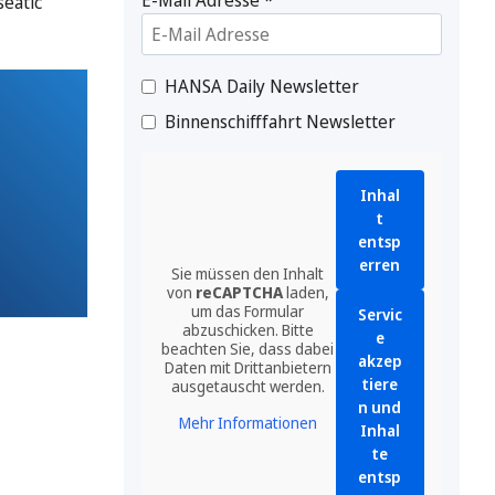
seatic
HANSA Daily Newsletter
Binnenschifffahrt Newsletter
Inhal
t
entsp
erren
Sie müssen den Inhalt
von
reCAPTCHA
laden,
um das Formular
Servic
abzuschicken. Bitte
e
beachten Sie, dass dabei
akzep
Daten mit Drittanbietern
tiere
ausgetauscht werden.
n und
Mehr Informationen
Inhal
te
entsp