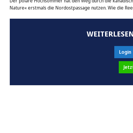
Der polare Hochsommer hat den Weg durch die kanadische
Nature« erstmals die Nordostpassage nutzen. Wie die Ree
WEITERLESEN
Login
Jetz