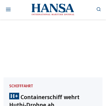
Zum
Inhalt
springen
SCHIFFFAHRT
Containerschiff wehrt
Huthi-Drohne ab