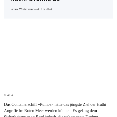
Jannik Westerkamp
–
24. Juli 2024
© via X
Das Containerschiff »Pumba« hätte das jüngste Ziel der Huthi-
Angriffe im Roten Meer werden können. Es gelang dem
Sicherheitsteam an Bord jedoch, die unbemannte Drohne …