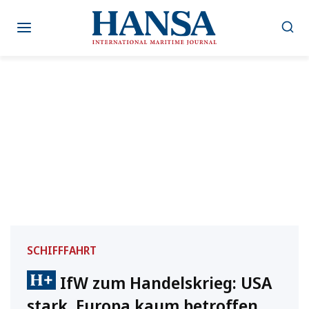
Zum
Inhalt
springen
SCHIFFFAHRT
IfW zum Handelskrieg: USA
stark, Europa kaum betroffen