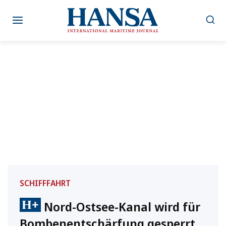
Zum
Inhalt
springen
SCHIFFFAHRT
Nord-Ostsee-Kanal wird für
Bombenentschärfung gesperrt