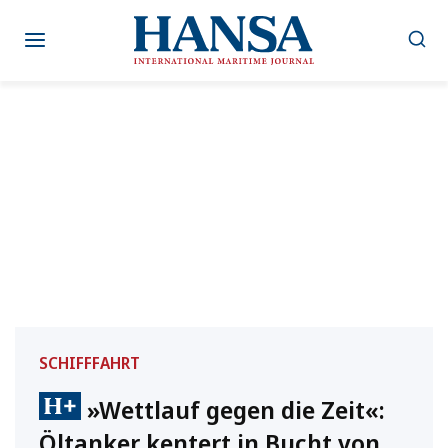
Zum
Inhalt
springen
SCHIFFFAHRT
»Wettlauf gegen die Zeit«:
Öltanker kentert in Bucht von