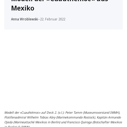
Mexiko
Anna Wroblewski
–
22. Februar 2022
Modell der »Cuauhtémoc« auf Deck 2. (v.l.): Peter Tamm (Museumsvorstand IMMH),
Flotillenadmiral Wilhelm Tobias Abry (Marinekommando Rostock), Kapitän Armando
Ojeda (Marineattaché Mexikos in Berlin) und Francisco Quiroga (Botschafter Mexikos
in Berlin) © IMMH