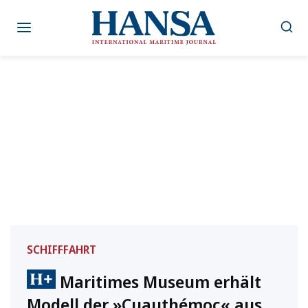
Zum
Inhalt
springen
SCHIFFFAHRT
Maritimes Museum erhält
Modell der »Cuauthémoc« aus