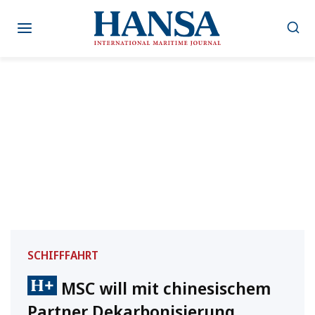
Zum
Inhalt
springen
SCHIFFFAHRT
MSC will mit chinesischem
Partner Dekarbonisierung