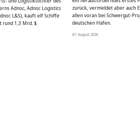
ein herausforderndes erstes 
rts- und Logistiktochter des
zurück, vermeldet aber auch E
rns Adnoc, Adnoc Logistics
allen voran bei Schwergut-Pro
dnoc L&S), kauft elf Schiffe
deutschen Häfen.
 rund 1,3 Mrd. $.
07. August 2026