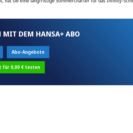
 hat sie eine langfristige Sommercharter für das Infinity-Schi
 MIT DEM HANSA+ ABO
Abo-Angebote
t für 0,00 € testen