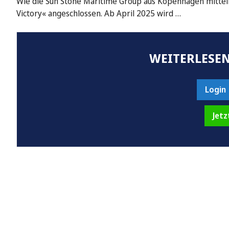
Wie die Sun Stone Maritime Group aus Kopenhagen mitteilt,
Victory« angeschlossen. Ab April 2025 wird …
WEITERLESEN
Login
Jetz