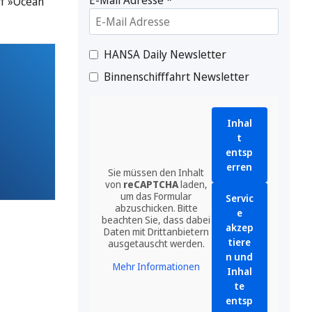
ff »Ocean
HANSA Daily Newsletter
Binnenschifffahrt Newsletter
Inhal
t
entsp
erren
Sie müssen den Inhalt
von
reCAPTCHA
laden,
um das Formular
Servic
abzuschicken. Bitte
e
beachten Sie, dass dabei
akzep
Daten mit Drittanbietern
tiere
ausgetauscht werden.
n und
Mehr Informationen
Inhal
te
entsp