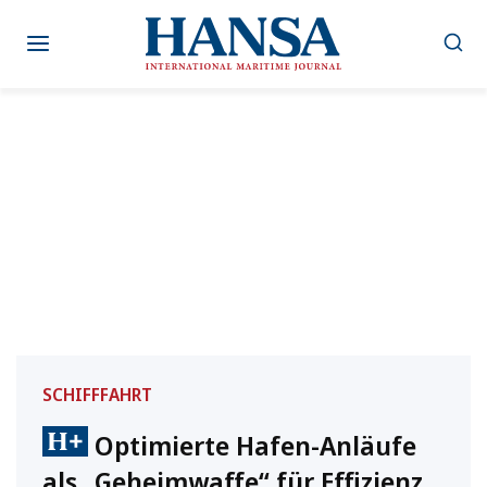
Zum
Inhalt
springen
SCHIFFFAHRT
Optimierte Hafen-Anläufe
als „Geheimwaffe“ für Effizienz