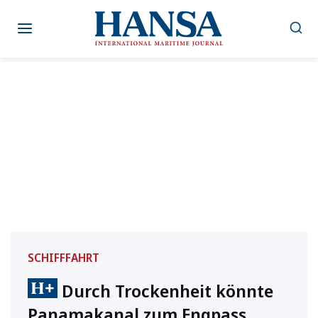
Zum
Inhalt
springen
SCHIFFFAHRT
Durch Trockenheit könnte
Panamakanal zum Engpass