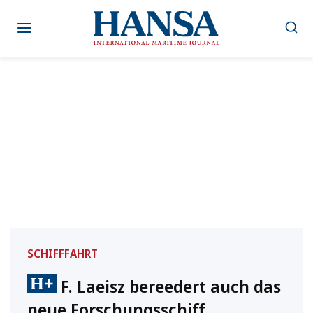
Zum
Inhalt
springen
SCHIFFFAHRT
F. Laeisz bereedert auch das
neue Forschungsschiff