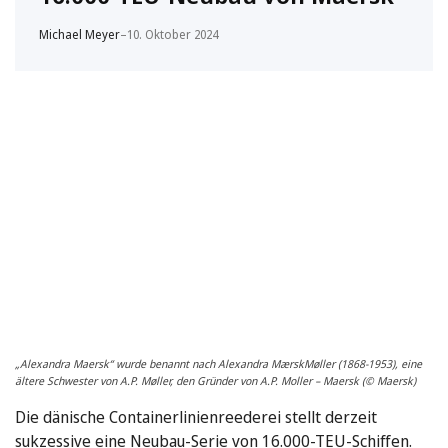
Michael Meyer
–
10. Oktober 2024
„Alexandra Maersk“ wurde benannt nach Alexandra MærskMøller (1868-1953), eine
ältere Schwester von A.P. Møller, den Gründer von A.P. Moller – Maersk (© Maersk)
Die dänische Containerlinienreederei stellt derzeit
sukzessive eine Neubau-Serie von 16.000-TEU-Schiffen.