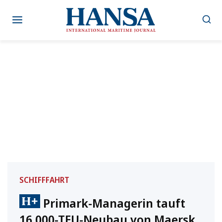
Zum
Inhalt
springen
SCHIFFFAHRT
Primark-Managerin tauft
16.000-TEU-Neubau von Maersk