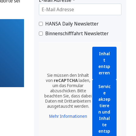
ndorte sei
HANSA Daily Newsletter
Binnenschifffahrt Newsletter
Inhal
t
entsp
erren
Sie müssen den Inhalt
von
reCAPTCHA
laden,
um das Formular
Servic
abzuschicken. Bitte
e
beachten Sie, dass dabei
akzep
Daten mit Drittanbietern
tiere
ausgetauscht werden.
n und
Mehr Informationen
Inhal
te
entsp