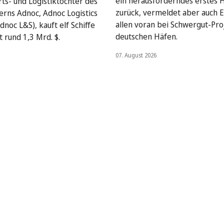
ein herausforderndes erstes 
rts- und Logistiktochter des
zurück, vermeldet aber auch E
rns Adnoc, Adnoc Logistics
allen voran bei Schwergut-Pro
dnoc L&S), kauft elf Schiffe
deutschen Häfen.
 rund 1,3 Mrd. $.
07. August 2026