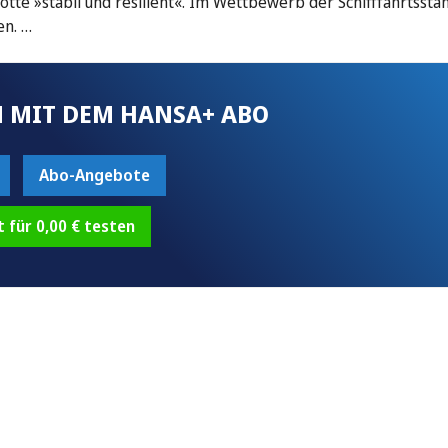
tte »stabil und resilient«. Im Wettbewerb der Schifffahrtssta
en. …
 MIT DEM HANSA+ ABO
Abo-Angebote
t für 0,00 € testen