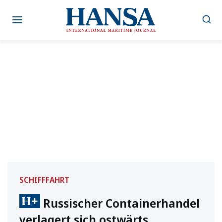
Zum
Inhalt
springen
SCHIFFFAHRT
Russischer Containerhandel
verlagert sich ostwärts