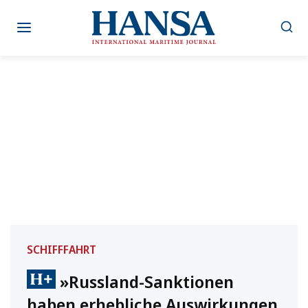
Zum
Inhalt
springen
SCHIFFFAHRT
»Russland-Sanktionen
haben erhebliche Auswirkungen