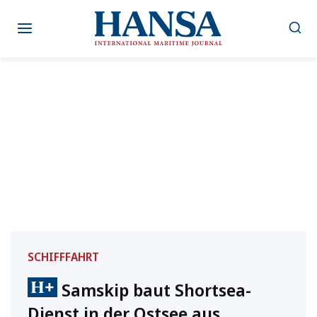
Zum
Inhalt
springen
SCHIFFFAHRT
Samskip baut Shortsea-
Dienst in der Ostsee aus