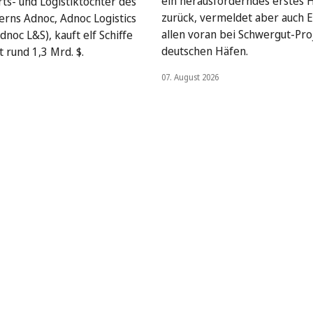
ein herausforderndes erstes 
rts- und Logistiktochter des
zurück, vermeldet aber auch E
rns Adnoc, Adnoc Logistics
allen voran bei Schwergut-Pro
dnoc L&S), kauft elf Schiffe
deutschen Häfen.
 rund 1,3 Mrd. $.
07. August 2026