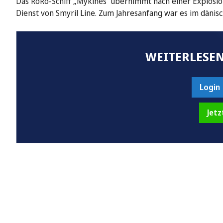
Das RoRo-Schiff „Mykines“ übernimmt nach einer Explos
Dienst von Smyril Line. Zum Jahresanfang war es im dänis
WEITERLESEN
Login
Jetz