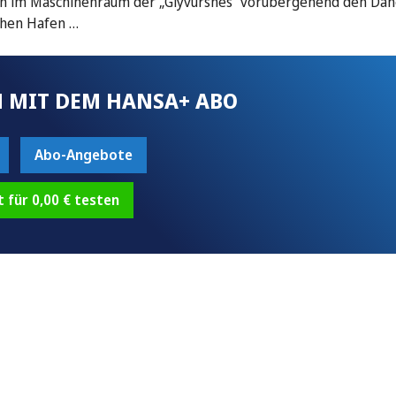
ion im Maschinenraum der „Glyvursnes“ vorübergehend den Dä
chen Hafen …
 MIT DEM HANSA+ ABO
Abo-Angebote
t für 0,00 € testen