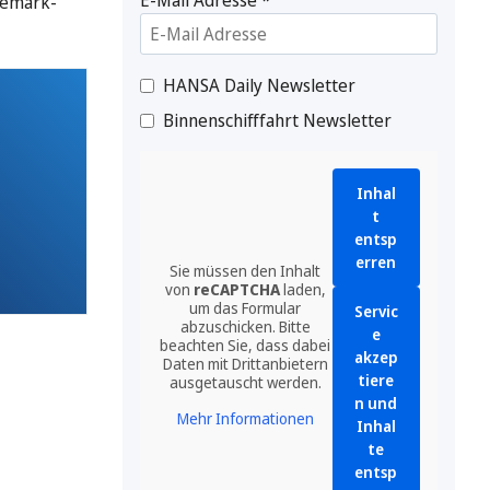
nemark-
HANSA Daily Newsletter
Binnenschifffahrt Newsletter
Inhal
t
entsp
erren
Sie müssen den Inhalt
von
reCAPTCHA
laden,
um das Formular
Servic
abzuschicken. Bitte
e
beachten Sie, dass dabei
akzep
Daten mit Drittanbietern
tiere
ausgetauscht werden.
n und
Mehr Informationen
Inhal
te
entsp