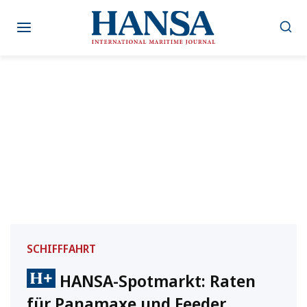
Zum
Inhalt
springen
SCHIFFFAHRT
HANSA-Spotmarkt: Raten
für Panamaxe und Feeder