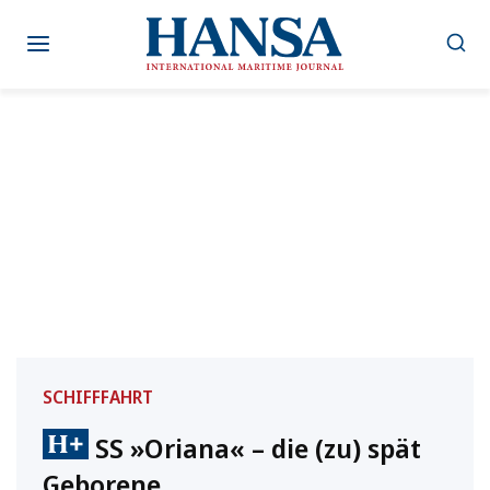
Zum
Inhalt
springen
SCHIFFFAHRT
SS »Oriana« – die (zu) spät
Geborene