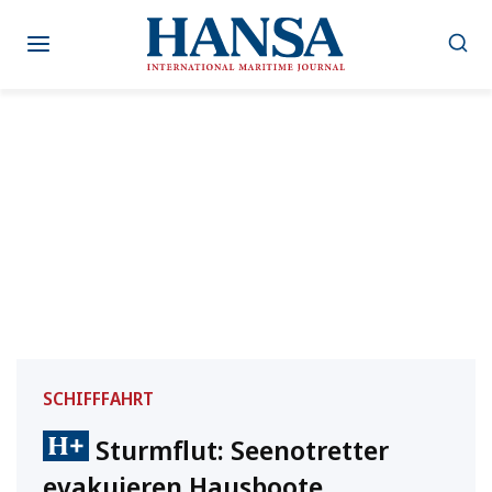
Zum
Inhalt
springen
SCHIFFFAHRT
Sturmflut: Seenotretter
evakuieren Hausboote