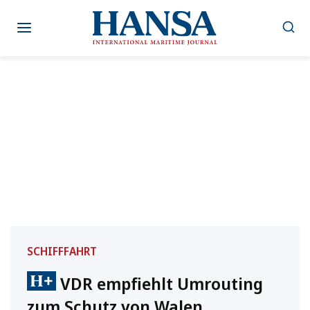
Zum
Inhalt
springen
SCHIFFFAHRT
VDR empfiehlt Umrouting
zum Schutz von Walen