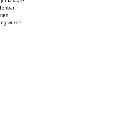
 gemanagte
ffenbar
hnen
ung wurde