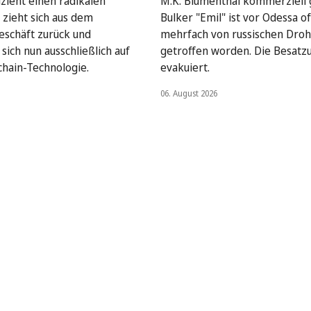
lzieht einen radikalen
M.K. Blumenthal kommerziell
 zieht sich aus dem
Bulker "Emil" ist vor Odessa o
geschäft zurück und
mehrfach von russischen Dro
sich nun ausschließlich auf
getroffen worden. Die Besatz
chain-Technologie.
evakuiert.
06. August 2026