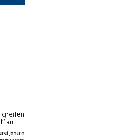
 greifen
l“ an
rei Johann