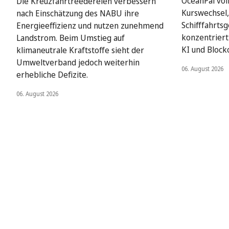
OceanPal vol
Die Kreuzfahrtreedereien verbessern
Kurswechsel,
nach Einschätzung des NABU ihre
Schifffahrts
Energieeffizienz und nutzen zunehmend
konzentriert 
Landstrom. Beim Umstieg auf
KI und Block
klimaneutrale Kraftstoffe sieht der
Umweltverband jedoch weiterhin
06. August 2026
erhebliche Defizite.
06. August 2026