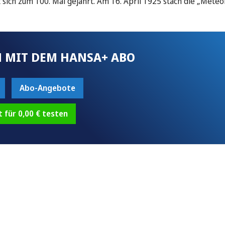
sich zum 100. Mal gejährt. Am 16. April 1925 stach die „Meteo
 MIT DEM HANSA+ ABO
Abo-Angebote
t für 0,00 € testen