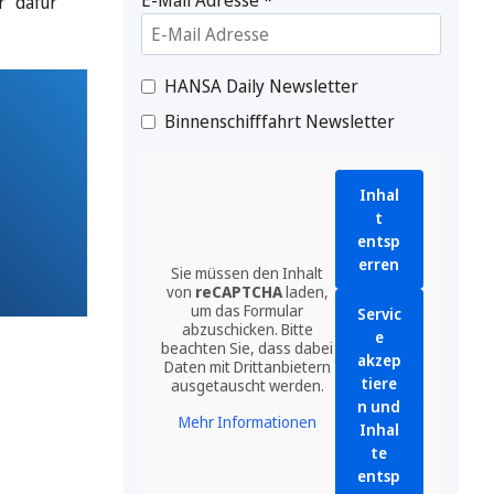
r“ dafür
HANSA Daily Newsletter
Binnenschifffahrt Newsletter
Inhal
t
entsp
erren
Sie müssen den Inhalt
von
reCAPTCHA
laden,
um das Formular
Servic
abzuschicken. Bitte
e
beachten Sie, dass dabei
akzep
Daten mit Drittanbietern
tiere
ausgetauscht werden.
n und
Mehr Informationen
Inhal
te
entsp