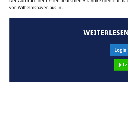
Der Aufbruch der ersten deutschen Atlantikexpedition hat 
von Wilhelmshaven aus in …
WEITERLESEN
Login
Jetz