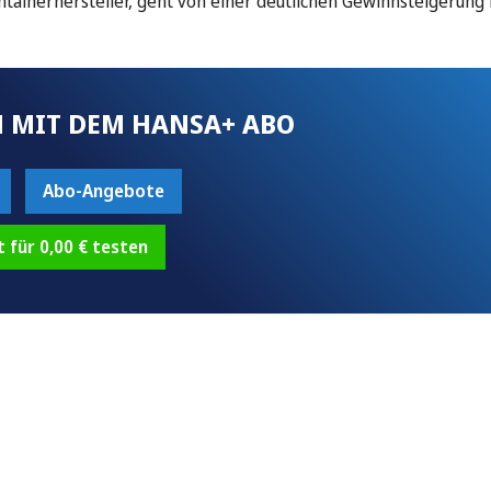
tainerhersteller, geht von einer deutlichen Gewinnsteigerung f
 MIT DEM HANSA+ ABO
Abo-Angebote
t für 0,00 € testen