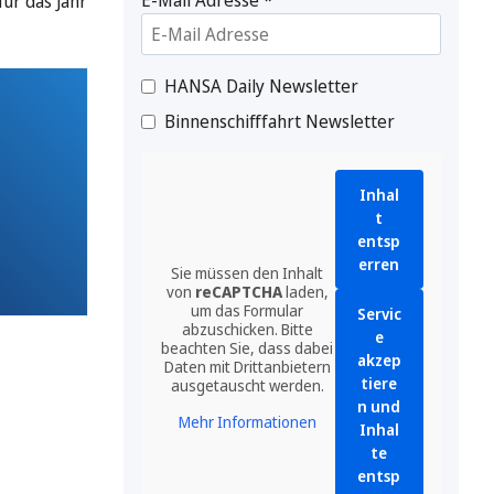
ür das Jahr
HANSA Daily Newsletter
Binnenschifffahrt Newsletter
Inhal
t
entsp
erren
Sie müssen den Inhalt
von
reCAPTCHA
laden,
um das Formular
Servic
abzuschicken. Bitte
e
beachten Sie, dass dabei
akzep
Daten mit Drittanbietern
tiere
ausgetauscht werden.
n und
Mehr Informationen
Inhal
te
entsp