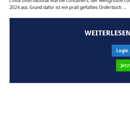
China International Marine Containers, der weltgrößte Con
2024 aus. Grund dafür ist ein prall gefülltes Orderbuch. …
WEITERLESEN
Login
Jetz