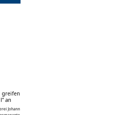
 greifen
l“ an
rei Johann