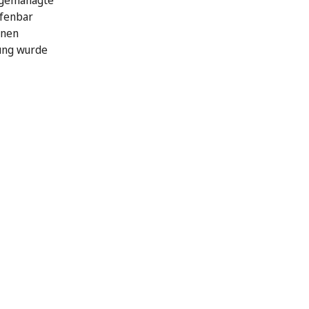
 gemanagte
ffenbar
hnen
ung wurde