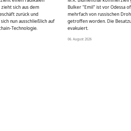
lzieht einen radikalen
M.K. Blumenthal kommerziell
 zieht sich aus dem
Bulker "Emil" ist vor Odessa o
geschäft zurück und
mehrfach von russischen Dro
sich nun ausschließlich auf
getroffen worden. Die Besatz
chain-Technologie.
evakuiert.
06. August 2026