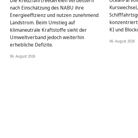
OceanPal vol
Die Kreuzfahrtreedereien verbessern
Kurswechsel,
nach Einschätzung des NABU ihre
Schifffahrts
Energieeffizienz und nutzen zunehmend
konzentriert 
Landstrom. Beim Umstieg auf
KI und Block
klimaneutrale Kraftstoffe sieht der
Umweltverband jedoch weiterhin
06. August 2026
erhebliche Defizite.
06. August 2026