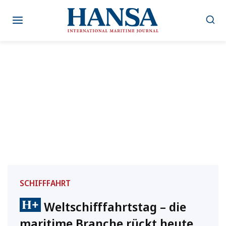
Zum
Inhalt
springen
SCHIFFFAHRT
Weltschifffahrtstag – die
maritime Branche rückt heute