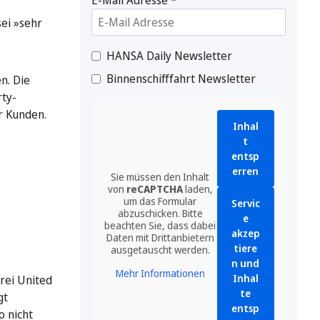
sei »sehr
HANSA Daily Newsletter
Binnenschifffahrt Newsletter
n. Die
rty-
r Kunden.
Inhal
t
entsp
erren
Sie müssen den Inhalt
von
reCAPTCHA
laden,
um das Formular
Servic
abzuschicken. Bitte
e
beachten Sie, dass dabei
akzep
Daten mit Drittanbietern
tiere
ausgetauscht werden.
n und
Mehr Informationen
Inhal
rei United
te
gt
entsp
o nicht