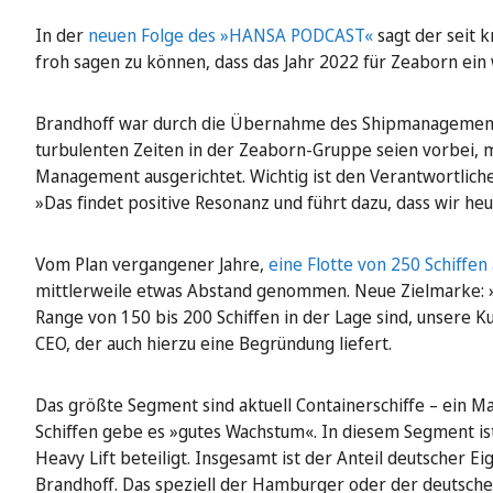
In der
neuen Folge des »HANSA PODCAST«
sagt der seit k
froh sagen zu können, dass das Jahr 2022 für Zeaborn ein w
Brandhoff war durch die Übernahme des Shipmanagement-
turbulenten Zeiten in der Zeaborn-Gruppe seien vorbei, m
Management ausgerichtet. Wichtig ist den Verantwortlich
»Das findet positive Resonanz und führt dazu, dass wir he
Vom Plan vergangener Jahre,
eine Flotte von 250 Schiffe
mittlerweile etwas Abstand genommen. Neue Zielmarke: »W
Range von 150 bis 200 Schiffen in der Lage sind, unsere K
CEO, der auch hierzu eine Begründung liefert.
Das größte Segment sind aktuell Containerschiffe – ein Mar
Schiffen gebe es »gutes Wachstum«. In diesem Segment is
Heavy Lift beteiligt. Insgesamt ist der Anteil deutscher
Brandhoff. Das speziell der Hamburger oder der deutsche