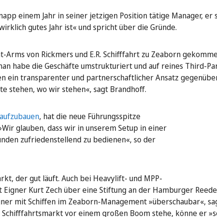
napp einem Jahr in seiner jetzigen Position tätige Manager, er 
irklich gutes Jahr ist« und spricht über die Gründe.
Arms von Rickmers und E.R. Schifffahrt zu Zeaborn gekomme
an habe die Geschäfte umstrukturiert und auf reines Third-Pa
en ein transparenter und partnerschaftlicher Ansatz gegenübe
ute stehen, wo wir stehen«, sagt Brandhoff.
n aufzubauen
, hat die neue Führungsspitze
ir glauben, dass wir in unserem Setup in einer
unden zufriedenstellend zu bedienen«, so der
kt, der gut läuft. Auch bei Heavylift- und MPP-
t Eigner Kurt Zech über eine Stiftung an der Hamburger Reede
 Eigner mit Schiffen im Zeaborn-Management »überschaubar«, sa
 Schifffahrtsmarkt vor einem großen Boom stehe, könne er »s