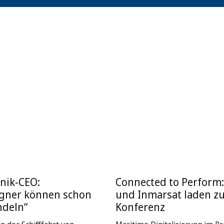
nik-CEO:
Connected to Perform
igner können schon
und Inmarsat laden z
ndeln“
Konferenz