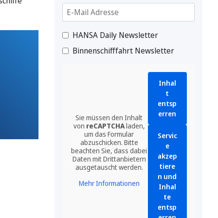
schiffe
HANSA Daily Newsletter
Binnenschifffahrt Newsletter
Inhal
t
entsp
erren
Sie müssen den Inhalt
von
reCAPTCHA
laden,
um das Formular
Servic
abzuschicken. Bitte
e
beachten Sie, dass dabei
akzep
Daten mit Drittanbietern
tiere
ausgetauscht werden.
n und
Mehr Informationen
Inhal
te
entsp
erren