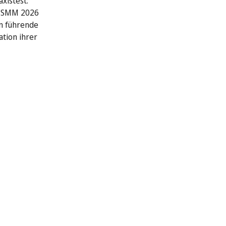
xistest:
r SMM 2026
n führende
ation ihrer