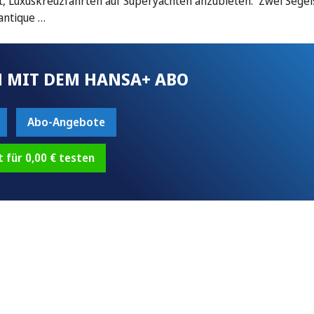
t, Luxuskreuzfahrten auf Superyachten anzubieten. Zwei Segel
lantique …
 MIT DEM HANSA+ ABO
Abo-Angebote
t für 0,00 € testen