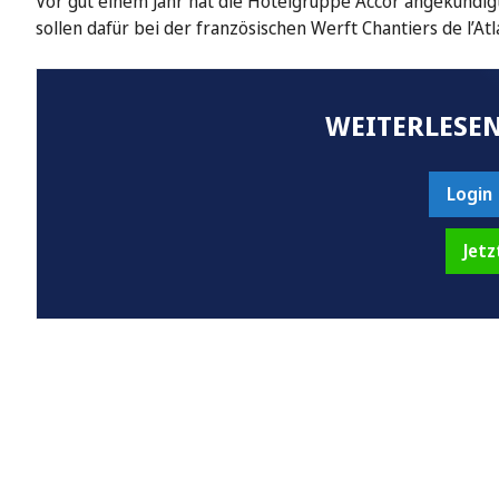
Vor gut einem Jahr hat die Hotelgruppe Accor angekündig
sollen dafür bei der französischen Werft Chantiers de l’At
WEITERLESEN
Login
Jetz