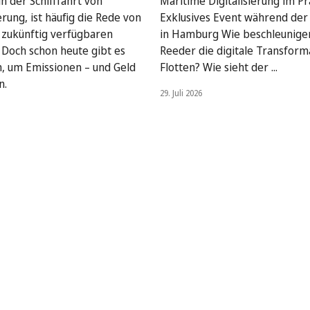
n der Schifffahrt von
Maritime Digitalisierung im Pra
rung, ist häufig die Rede von
Exklusives Event während de
, zukünftig verfügbaren
in Hamburg Wie beschleunige
. Doch schon heute gibt es
Reeder die digitale Transform
, um Emissionen – und Geld
Flotten? Wie sieht der ...
n.
29. Juli 2026