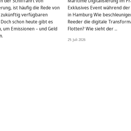
n der Schifffahrt von
Maritime Digitalisierung im Pra
rung, ist häufig die Rede von
Exklusives Event während de
, zukünftig verfügbaren
in Hamburg Wie beschleunige
. Doch schon heute gibt es
Reeder die digitale Transform
, um Emissionen – und Geld
Flotten? Wie sieht der ...
n.
29. Juli 2026