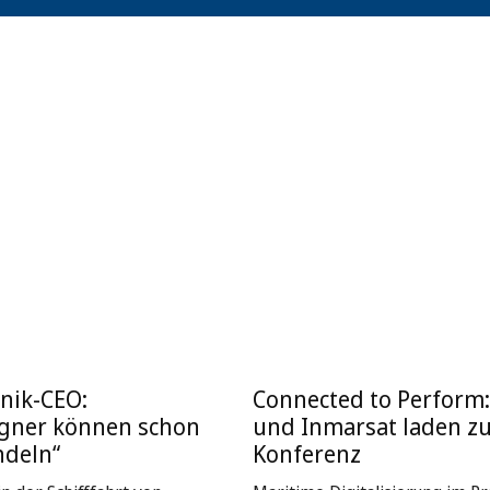
nik-CEO:
Connected to Perform
igner können schon
und Inmarsat laden z
ndeln“
Konferenz