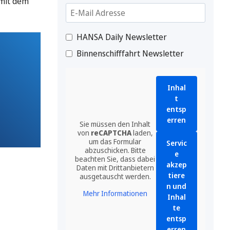
 mit dem
HANSA Daily Newsletter
Binnenschifffahrt Newsletter
Inhal
t
entsp
erren
Sie müssen den Inhalt
von
reCAPTCHA
laden,
um das Formular
Servic
abzuschicken. Bitte
e
beachten Sie, dass dabei
akzep
Daten mit Drittanbietern
tiere
ausgetauscht werden.
n und
Mehr Informationen
Inhal
te
entsp
erren