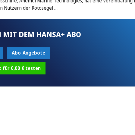
sschiffe, Anemoi Marine Technologies, hat eine Vereinbarung
en Nutzern der Rotosegel …
 MIT DEM HANSA+ ABO
Abo-Angebote
t für 0,00 € testen