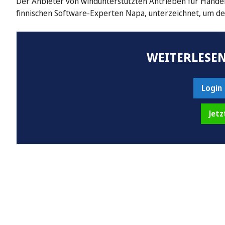
Der Anbieter von windunterstützten Antrieben für Handel
finnischen Software-Experten Napa, unterzeichnet, um d
WEITERLESEN
Login
Jetz