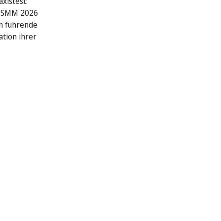
xistest:
r SMM 2026
n führende
ation ihrer