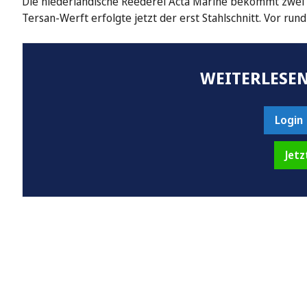
Die niederländische Reederei Acta Marine bekommt zwei n
Tersan-Werft erfolgte jetzt der erst Stahlschnitt. Vor run
WEITERLESEN
Login
Jetz