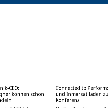
nik-CEO:
Connected to Perform
igner können schon
und Inmarsat laden z
ndeln“
Konferenz