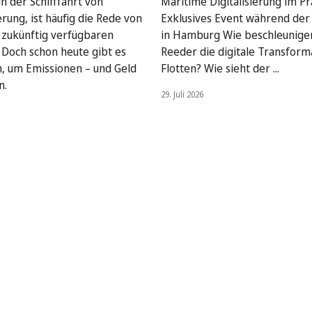
n der Schifffahrt von
Maritime Digitalisierung im Pra
rung, ist häufig die Rede von
Exklusives Event während de
, zukünftig verfügbaren
in Hamburg Wie beschleunige
. Doch schon heute gibt es
Reeder die digitale Transform
, um Emissionen – und Geld
Flotten? Wie sieht der ...
n.
29. Juli 2026