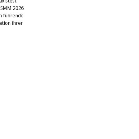
xistest:
r SMM 2026
n führende
ation ihrer