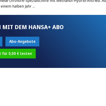
eue Offshore-Spezialschiffe mit Methanol-Hybrid-Antrieb. Au
d einem halben Jahr …
 MIT DEM HANSA+ ABO
Abo-Angebote
t für 0,00 € testen