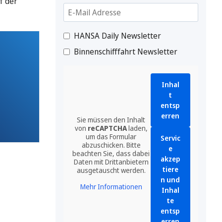
f der
HANSA Daily Newsletter
Binnenschifffahrt Newsletter
Inhal
t
entsp
erren
Sie müssen den Inhalt
von
reCAPTCHA
laden,
um das Formular
Servic
abzuschicken. Bitte
e
beachten Sie, dass dabei
akzep
Daten mit Drittanbietern
tiere
ausgetauscht werden.
n und
Mehr Informationen
Inhal
te
entsp
erren