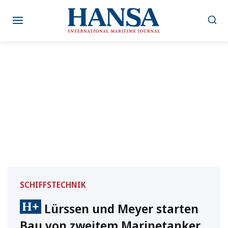
Zum
Inhalt
springen
SCHIFFSTECHNIK
Lürssen und Meyer starten
Bau von zweitem Marinetanker