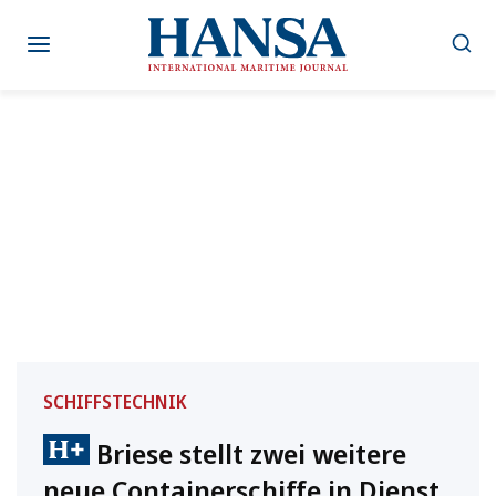
Zum
Inhalt
springen
SCHIFFSTECHNIK
Briese stellt zwei weitere
neue Containerschiffe in Dienst