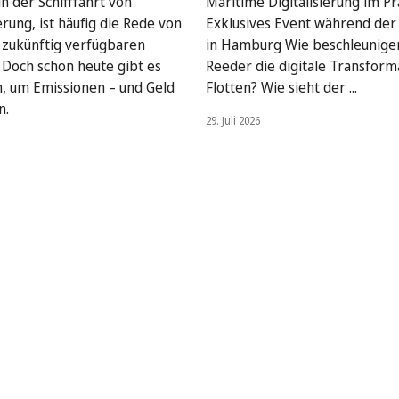
n der Schifffahrt von
Maritime Digitalisierung im Pra
rung, ist häufig die Rede von
Exklusives Event während de
, zukünftig verfügbaren
in Hamburg Wie beschleunige
. Doch schon heute gibt es
Reeder die digitale Transform
, um Emissionen – und Geld
Flotten? Wie sieht der ...
n.
29. Juli 2026