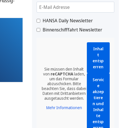
lüssig-
HANSA Daily Newsletter
Binnenschifffahrt Newsletter
Inhal
t
entsp
erren
Sie müssen den Inhalt
von
reCAPTCHA
laden,
um das Formular
Servic
abzuschicken. Bitte
e
beachten Sie, dass dabei
akzep
Daten mit Drittanbietern
tiere
ausgetauscht werden.
n und
Mehr Informationen
Inhal
te
entsp
erren