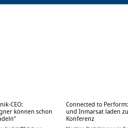
nik-CEO:
Connected to Perform
igner können schon
und Inmarsat laden z
ndeln“
Konferenz