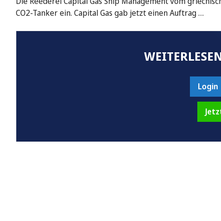
Die Reederei Capital Gas Ship Management vom griechisch
CO2-Tanker ein. Capital Gas gab jetzt einen Auftrag …
WEITERLESEN
Login
Jetz