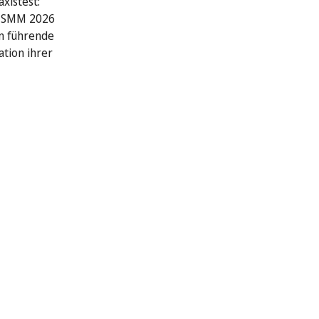
xistest:
r SMM 2026
n führende
ation ihrer