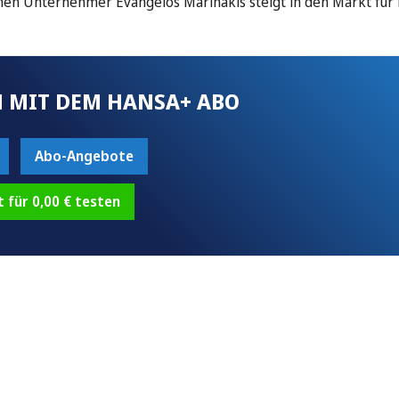
en Unternehmer Evangelos Marinakis steigt in den Markt für F
 MIT DEM HANSA+ ABO
Abo-Angebote
t für 0,00 € testen