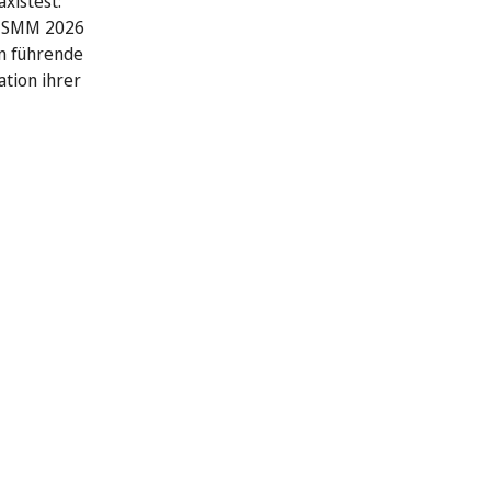
xistest:
r SMM 2026
n führende
ation ihrer