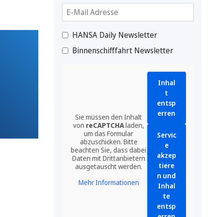
HANSA Daily Newsletter
Binnenschifffahrt Newsletter
Inhal
t
entsp
erren
Sie müssen den Inhalt
von
reCAPTCHA
laden,
um das Formular
Servic
abzuschicken. Bitte
e
beachten Sie, dass dabei
akzep
Daten mit Drittanbietern
tiere
ausgetauscht werden.
n und
Mehr Informationen
Inhal
te
entsp
erren