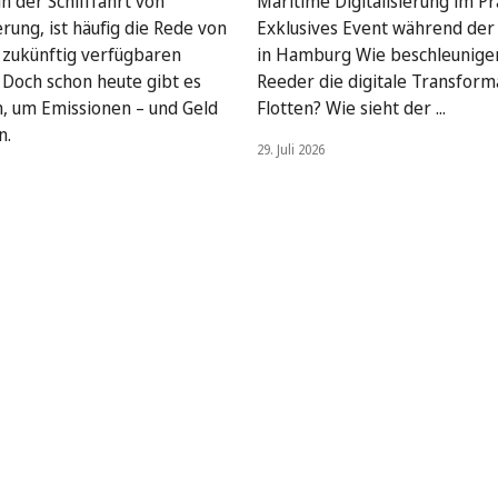
n der Schifffahrt von
Maritime Digitalisierung im Pra
rung, ist häufig die Rede von
Exklusives Event während de
, zukünftig verfügbaren
in Hamburg Wie beschleunige
. Doch schon heute gibt es
Reeder die digitale Transform
, um Emissionen – und Geld
Flotten? Wie sieht der ...
n.
29. Juli 2026