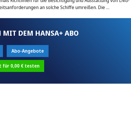
tmals Richtlinien für die Besichtigung und Ausstattung von LNG-
rheitsanforderungen an solche Schiffe umreißen. Die …
 MIT DEM HANSA+ ABO
Abo-Angebote
t für 0,00 € testen