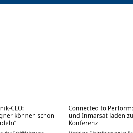
nik-CEO:
Connected to Perform
igner können schon
und Inmarsat laden z
ndeln“
Konferenz