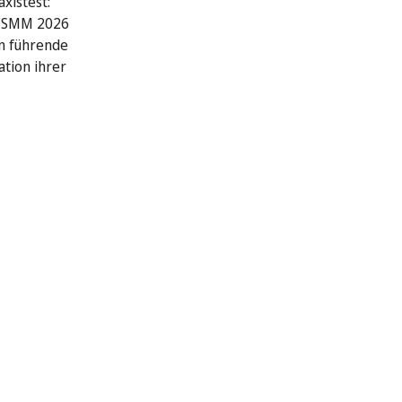
xistest:
r SMM 2026
n führende
ation ihrer