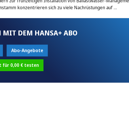
edern zur frühzeitigen Installation von Ballastwasser-Manageme
nstamm konzentrieren sich zu viele Nachrüstungen auf …
 MIT DEM HANSA+ ABO
Abo-Angebote
t für 0,00 € testen