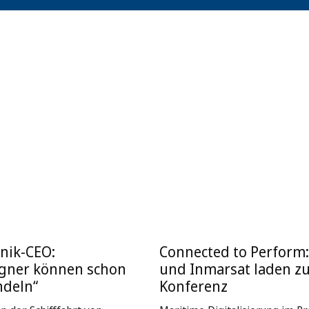
nik-CEO:
Connected to Perform
igner können schon
und Inmarsat laden z
ndeln“
Konferenz