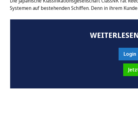
Die japanische Klassifikationsgesellschaft ClassNK rät Re
Systemen auf bestehenden Schiffen. Denn in ihrem Kunde
WEITERLESEN
Login
Jetz