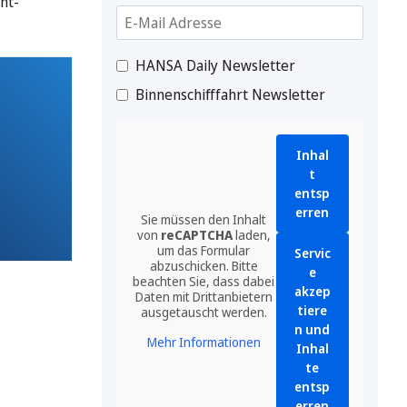
nt-
HANSA Daily Newsletter
Binnenschifffahrt Newsletter
Inhal
t
entsp
erren
Sie müssen den Inhalt
von
reCAPTCHA
laden,
um das Formular
Servic
abzuschicken. Bitte
e
beachten Sie, dass dabei
akzep
Daten mit Drittanbietern
tiere
ausgetauscht werden.
n und
Mehr Informationen
Inhal
te
entsp
erren