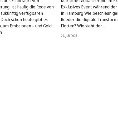
n der Schifffahrt von
Maritime Digitalisierung im Pra
rung, ist häufig die Rede von
Exklusives Event während de
, zukünftig verfügbaren
in Hamburg Wie beschleunige
. Doch schon heute gibt es
Reeder die digitale Transform
, um Emissionen – und Geld
Flotten? Wie sieht der ...
n.
29. Juli 2026