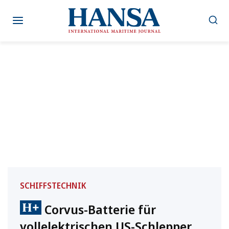
Zum
Inhalt
springen
SCHIFFSTECHNIK
Corvus-Batterie für
vollelektrischen US-Schlepper