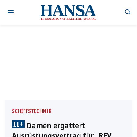
Zum
Inhalt
springen
SCHIFFSTECHNIK
Damen ergattert
Ausrüstungsvertrag für „REV