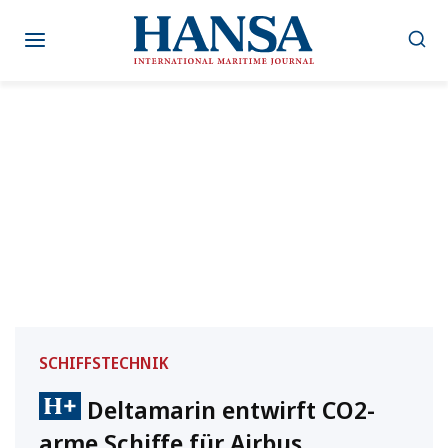
Zum
Inhalt
springen
SCHIFFSTECHNIK
Deltamarin entwirft CO2-
arme Schiffe für Airbus