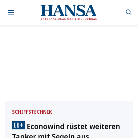
Zum
Inhalt
springen
SCHIFFSTECHNIK
Econowind rüstet weiteren
Tanker mit Segeln aus