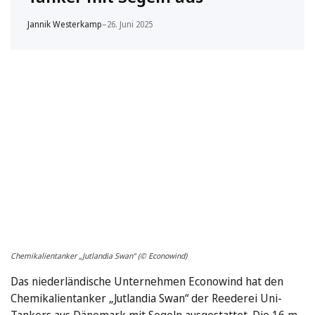
Jannik Westerkamp
–
26. Juni 2025
Chemikalientanker „Jutlandia Swan“ (© Econowind)
Das niederländische Unternehmen Econowind hat den
Chemikalientanker „Jutlandia Swan“ der Reederei Uni-
Tankers aus Dänemark mit Segeln ausgestattet. Die 16 m