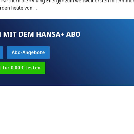
t Partnern die »Viking Energy« zum weltweit ersten mit Ammo
urden heute von …
 MIT DEM HANSA+ ABO
Abo-Angebote
t für 0,00 € testen