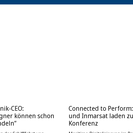
nik-CEO:
Connected to Perform
igner können schon
und Inmarsat laden z
ndeln“
Konferenz