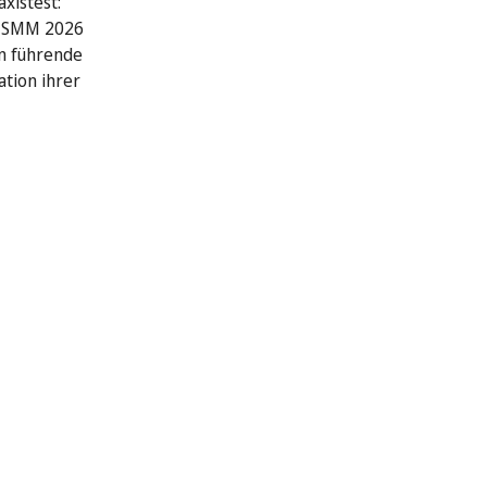
xistest:
r SMM 2026
n führende
ation ihrer