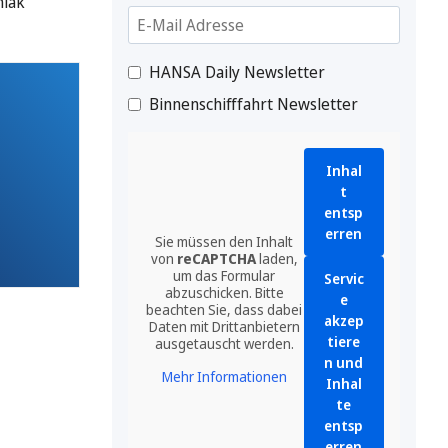
niak
HANSA Daily Newsletter
Binnenschifffahrt Newsletter
Inhal
t
entsp
erren
Sie müssen den Inhalt
von
reCAPTCHA
laden,
um das Formular
Servic
abzuschicken. Bitte
e
beachten Sie, dass dabei
akzep
Daten mit Drittanbietern
tiere
ausgetauscht werden.
n und
Mehr Informationen
Inhal
te
entsp
erren