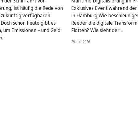
n der Schifffahrt von
Maritime Digitalisierung im Pra
rung, ist häufig die Rede von
Exklusives Event während de
, zukünftig verfügbaren
in Hamburg Wie beschleunige
. Doch schon heute gibt es
Reeder die digitale Transform
, um Emissionen – und Geld
Flotten? Wie sieht der ...
n.
29. Juli 2026