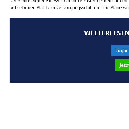
Der Schiffseigner Eidesvik Offshore rüstet gemeinsam mi
betriebenen Plattformversorgungsschiff um. Die Pläne w
WEITERLESEN
Login
Jetz