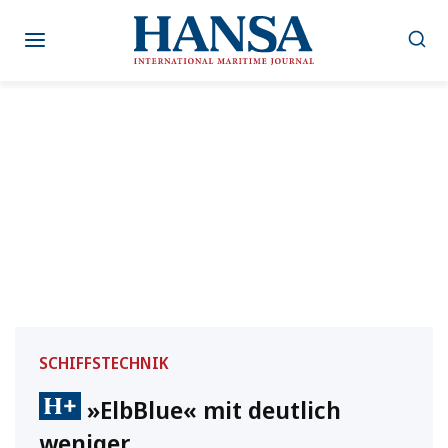
Zum
Inhalt
springen
SCHIFFSTECHNIK
»ElbBlue« mit deutlich
weniger