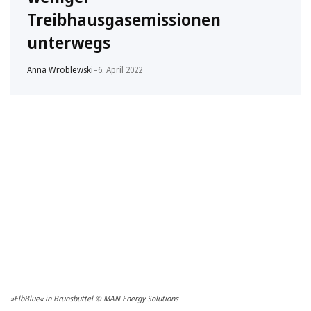
Treibhausgasemissionen
unterwegs
Anna Wroblewski
–
6. April 2022
»ElbBlue« in Brunsbüttel © MAN Energy Solutions