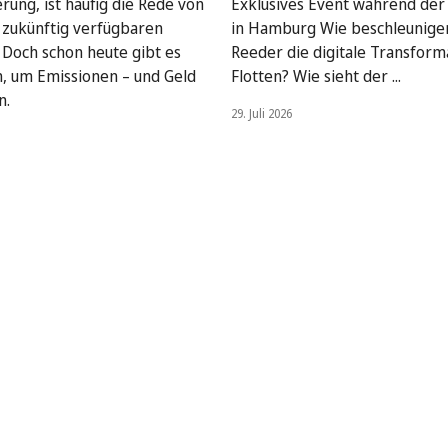
rung, ist häufig die Rede von
Exklusives Event während de
, zukünftig verfügbaren
in Hamburg Wie beschleunige
. Doch schon heute gibt es
Reeder die digitale Transform
, um Emissionen – und Geld
Flotten? Wie sieht der ...
n.
29. Juli 2026