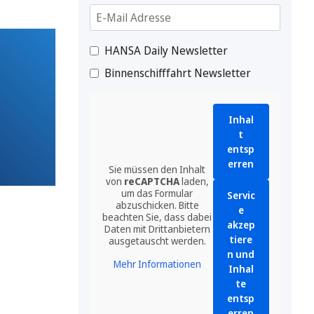
HANSA Daily Newsletter
Binnenschifffahrt Newsletter
Inhal
t
entsp
erren
Sie müssen den Inhalt
von
reCAPTCHA
laden,
um das Formular
Servic
abzuschicken. Bitte
e
beachten Sie, dass dabei
akzep
Daten mit Drittanbietern
tiere
ausgetauscht werden.
n und
Mehr Informationen
Inhal
te
entsp
erren