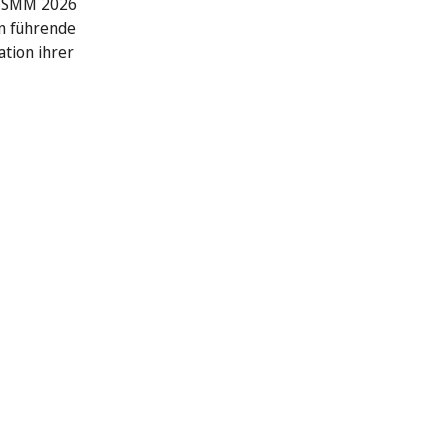
r SMM 2026
n führende
ation ihrer