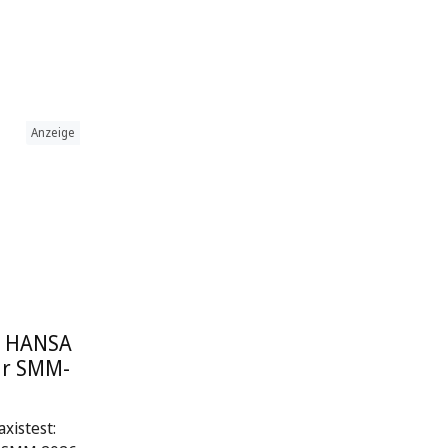
Anzeige
: HANSA
ur SMM-
xistest: