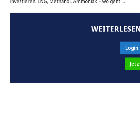
investieren. LNG, Methanol, Ammoniak – wo geht …
WEITERLESEN
Login
Jetz