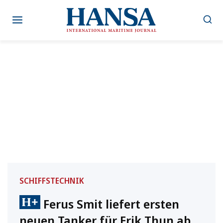
Zum
Inhalt
springen
SCHIFFSTECHNIK
Ferus Smit liefert ersten
neuen Tanker für Erik Thun ab