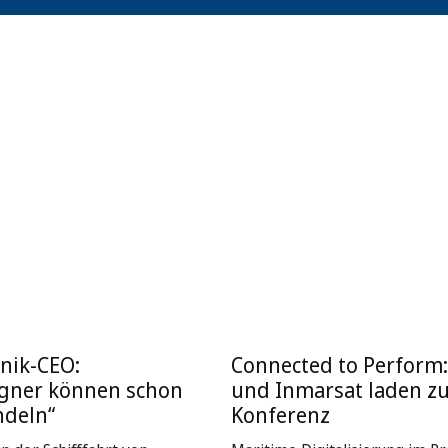
nik-CEO:
Connected to Perform
igner können schon
und Inmarsat laden z
ndeln“
Konferenz