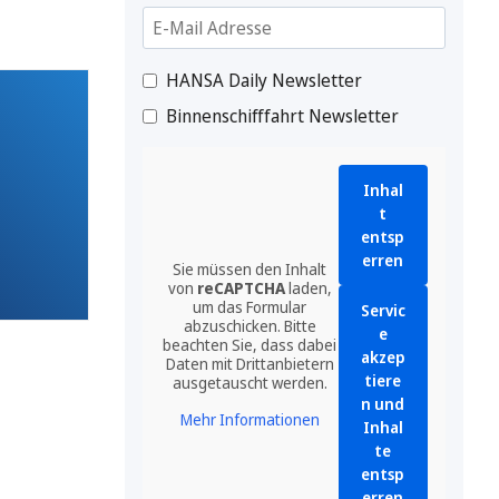
HANSA Daily Newsletter
Binnenschifffahrt Newsletter
Inhal
t
entsp
erren
Sie müssen den Inhalt
von
reCAPTCHA
laden,
um das Formular
Servic
abzuschicken. Bitte
e
beachten Sie, dass dabei
akzep
Daten mit Drittanbietern
tiere
ausgetauscht werden.
n und
Mehr Informationen
Inhal
te
entsp
erren