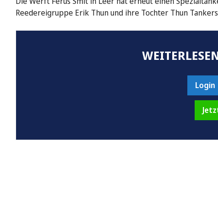
Die Werft Ferus Smit in Leer hat erneut einen Spezialta
Reedereigruppe Erik Thun und ihre Tochter Thun Tanker
WEITERLESEN
Login
Jetz