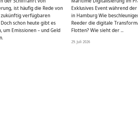
n der Schifffahrt von
Maritime Digitalisierung im Pra
rung, ist häufig die Rede von
Exklusives Event während de
, zukünftig verfügbaren
in Hamburg Wie beschleunige
. Doch schon heute gibt es
Reeder die digitale Transform
, um Emissionen – und Geld
Flotten? Wie sieht der ...
n.
29. Juli 2026