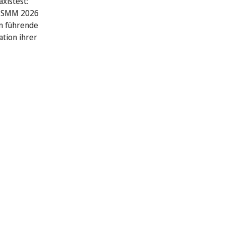
xistest:
r SMM 2026
n führende
ation ihrer