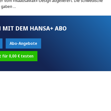
nker vom »NaabsaMax«-Design abgeliefert. Die schwedische
s gaben …
 MIT DEM HANSA+ ABO
Abo-Angebote
t für 0,00 € testen